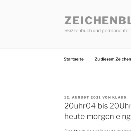
Zum
Inhalt
ZEICHENB
springen
Skizzenbuch und permanenter 
Startseite
Zu diesem Zeichen
VERÖFFENTLICHT
12. AUGUST 2021
VON
KLAUS
AM
20uhr04 bis 20Uhr0
heute morgen einge