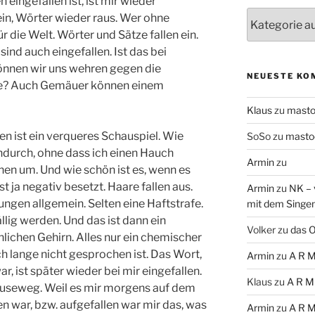
eingefallen ist, ist mir wieder
Themen
in, Wörter wieder raus. Wer ohne
für die Welt. Wörter und Sätze fallen ein.
sind auch eingefallen. Ist das bei
önnen wir uns wehren gegen die
NEUESTE KO
ze? Auch Gemäuer können einem
Klaus
zu
mast
n ist ein verqueres Schauspiel. Wie
SoSo
zu
masto
ndurch, ohne dass ich einen Hauch
Armin
zu
nen um. Und wie schön ist es, wenn es
st ja negativ besetzt. Haare fallen aus.
Armin
zu
NK – 
ungen allgemein. Selten eine Haftstrafe.
mit dem Singe
lig werden. Und das ist dann ein
Volker
zu
das O
ichen Gehirn. Alles nur ein chemischer
ch lange nicht gesprochen ist. Das Wort,
Armin
zu
A R M
, ist später wieder bei mir eingefallen.
Klaus
zu
A R M
useweg. Weil es mir morgens auf dem
 war, bzw. aufgefallen war mir das, was
Armin
zu
A R M