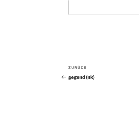
Beitragsnavigation
ZURÜCK
Vorheriger
Beitrag
gegend (nk)