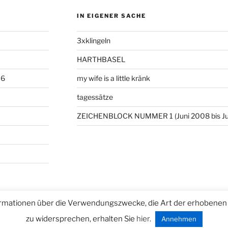
IN EIGENER SACHE
3xklingeln
HARTHBASEL
06
my wife is a little kränk
tagessätze
ZEICHENBLOCK NUMMER 1 (Juni 2008 bis Ju
rmationen über die Verwendungszwecke, die Art der erhobenen 
ntiert von WordPress
zu widersprechen, erhalten Sie
hier
.
Annehmen