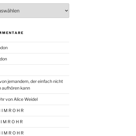
MMENTARE
odon
don
von jemandem, der einfach nicht
n aufhören kann
hr von Alice Weidel
 I M R O H R
 I M R O H R
 I M R O H R