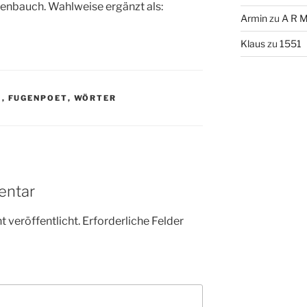
rtenbauch. Wahlweise ergänzt als:
Armin
zu
A R M
Klaus
zu
1551
E
,
FUGENPOET
,
WÖRTER
entar
 veröffentlicht.
Erforderliche Felder