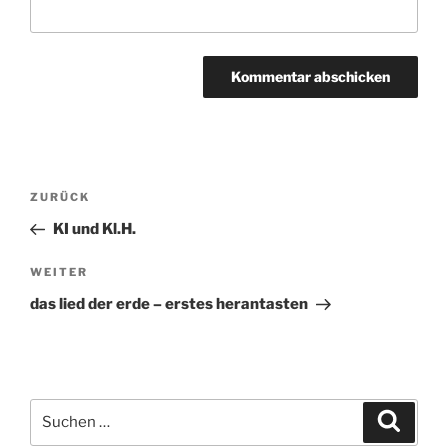
Beitragsnavigation
ZURÜCK
Vorheriger
Beitrag
KI und Kl.H.
WEITER
Nächster
Beitrag
das lied der erde – erstes herantasten
Suchen
Suche
nach: