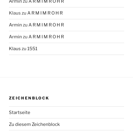
Armin
zu
A R M I M R O H R
Klaus
zu
A R M I M R O H R
Armin
zu
A R M I M R O H R
Armin
zu
A R M I M R O H R
Klaus
zu
1551
ZEICHENBLOCK
Startseite
Zu diesem Zeichenblock