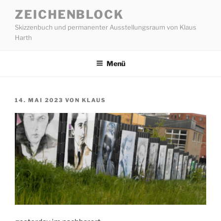
Zum
ZEICHENBLOCK
Inhalt
Skizzenbuch und permanenter Ausstellungsraum von Klaus
springen
Harth
Menü
VERÖFFENTLICHT
14. MAI 2023
VON
KLAUS
AM