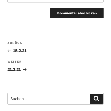
Beitragsnavigation
ZURÜCK
Vorheriger
Beitrag
15.2.21
WEITER
Nächster
Beitrag
21.2.21
Suchen
Suche
nach: