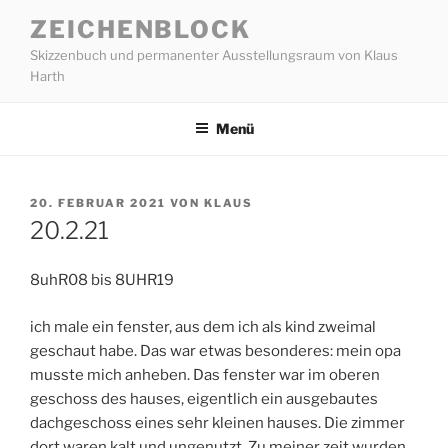
Zum
ZEICHENBLOCK
Inhalt
Skizzenbuch und permanenter Ausstellungsraum von Klaus
springen
Harth
Menü
VERÖFFENTLICHT
20. FEBRUAR 2021
VON
KLAUS
AM
20.2.21
8uhR08 bis 8UHR19
ich male ein fenster, aus dem ich als kind zweimal
geschaut habe. Das war etwas besonderes: mein opa
musste mich anheben. Das fenster war im oberen
geschoss des hauses, eigentlich ein ausgebautes
dachgeschoss eines sehr kleinen hauses. Die zimmer
dort waren kalt und ungenutzt. Zu meiner zeit wurden