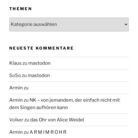
THEMEN
Themen
NEUESTE KOMMENTARE
Klaus
zu
mastodon
SoSo
zu
mastodon
Armin
zu
Armin
zu
NK – von jemandem, der einfach nicht mit
dem Singen aufhören kann
Volker
zu
das Ohr von Alice Weidel
Armin
zu
A R M I M R O H R