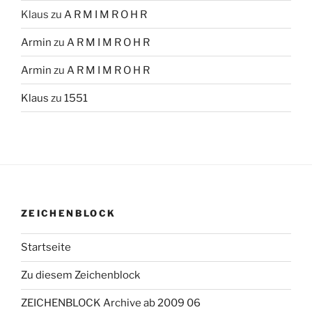
Klaus
zu
A R M I M R O H R
Armin
zu
A R M I M R O H R
Armin
zu
A R M I M R O H R
Klaus
zu
1551
ZEICHENBLOCK
Startseite
Zu diesem Zeichenblock
ZEICHENBLOCK Archive ab 2009 06