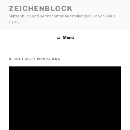
Zum
ZEICHENBLOCK
Inhalt
Skizzenbuch und permanenter Ausstellungsraum von Klaus
springen
Harth
Menü
VERÖFFENTLICHT
8. JULI 2019
VON
KLAUS
AM