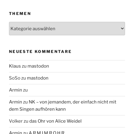
THEMEN
Themen
NEUESTE KOMMENTARE
Klaus
zu
mastodon
SoSo
zu
mastodon
Armin
zu
Armin
zu
NK – von jemandem, der einfach nicht mit
dem Singen aufhören kann
Volker
zu
das Ohr von Alice Weidel
Armin
zu
A R M I M R O H R