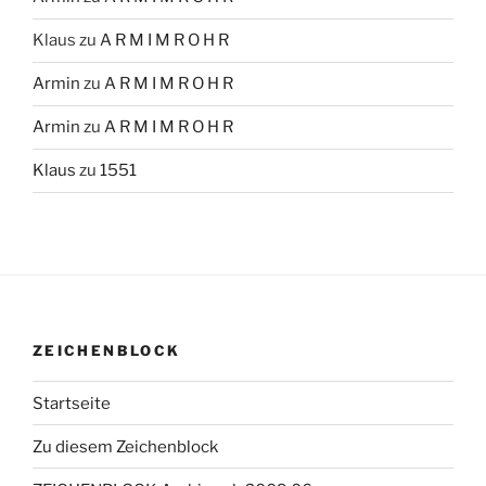
Klaus
zu
A R M I M R O H R
Armin
zu
A R M I M R O H R
Armin
zu
A R M I M R O H R
Klaus
zu
1551
ZEICHENBLOCK
Startseite
Zu diesem Zeichenblock