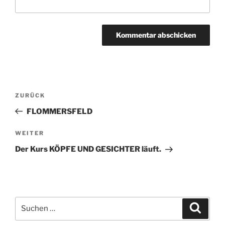
Beitragsnavigation
ZURÜCK
Vorheriger
Beitrag
FLOMMERSFELD
WEITER
Nächster
Beitrag
Der Kurs KÖPFE UND GESICHTER läuft.
Suchen
Suche
nach: