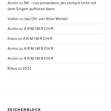
Armin
zu
NK – von jemandem, der einfach nicht mit
dem Singen aufhören kann
Volker
zu
das Ohr von Alice Weidel
Armin
zu
A R M I M R O H R
Klaus
zu
A R M I M R O H R
Armin
zu
A R M I M R O H R
Armin
zu
A R M I M R O H R
Klaus
zu
1551
ZEICHENBLOCK