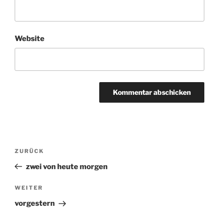
Website
Beitragsnavigation
ZURÜCK
Vorheriger
Beitrag
zwei von heute morgen
WEITER
Nächster
Beitrag
vorgestern