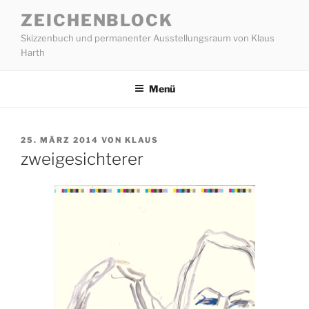
Zum
ZEICHENBLOCK
Inhalt
Skizzenbuch und permanenter Ausstellungsraum von Klaus
springen
Harth
Menü
VERÖFFENTLICHT
25. MÄRZ 2014
VON
KLAUS
AM
zweigesichterer