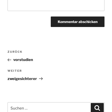
Beitragsnavigation
ZURÜCK
Vorheriger
Beitrag
vorstudien
WEITER
Nächster
Beitrag
zweigesichterer
Suchen
Suche
nach: