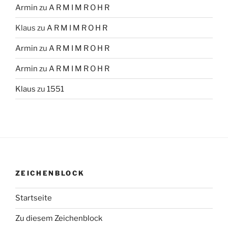
Armin
zu
A R M I M R O H R
Klaus
zu
A R M I M R O H R
Armin
zu
A R M I M R O H R
Armin
zu
A R M I M R O H R
Klaus
zu
1551
ZEICHENBLOCK
Startseite
Zu diesem Zeichenblock