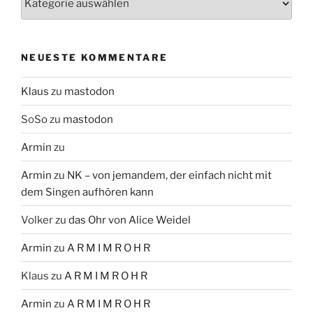
NEUESTE KOMMENTARE
Klaus
zu
mastodon
SoSo
zu
mastodon
Armin
zu
Armin
zu
NK – von jemandem, der einfach nicht mit
dem Singen aufhören kann
Volker
zu
das Ohr von Alice Weidel
Armin
zu
A R M I M R O H R
Klaus
zu
A R M I M R O H R
Armin
zu
A R M I M R O H R