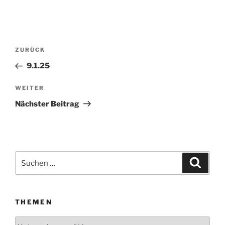
Beitragsnavigation
ZURÜCK
Vorheriger
Beitrag
9.1.25
WEITER
Nächster
Beitrag
Nächster Beitrag
Suchen
Suche
nach:
THEMEN
Themen