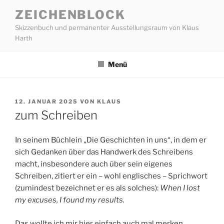
Zum
ZEICHENBLOCK
Inhalt
Skizzenbuch und permanenter Ausstellungsraum von Klaus
springen
Harth
Menü
VERÖFFENTLICHT
12. JANUAR 2025
VON
KLAUS
AM
zum Schreiben
In seinem Büchlein „Die Geschichten in uns“, in dem er
sich Gedanken über das Handwerk des Schreibens
macht, insbesondere auch über sein eigenes
Schreiben, zitiert er ein – wohl englisches – Sprichwort
(zumindest bezeichnet er es als solches):
When I lost
my excuses, I found my results.
Das wollte ich mir hier einfach auch mal merken.