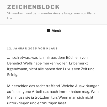
Zum
ZEICHENBLOCK
Inhalt
Skizzenbuch und permanenter Ausstellungsraum von Klaus
springen
Harth
Menü
VERÖFFENTLICHT
12. JANUAR 2025
VON
KLAUS
AM
… noch etwas, was ich mir aus dem Büchlein von
Benedict Wells habe merken wollen: Er bemerkt
irgendwann, nicht alle haben den Luxus von Zeit und
Erfolg.
Mir erschien das recht treffend. Welche Auswirkungen
auf die eigene Arbeit das auch immer haben mag. Weil:
Man muss sie ja trotzdem tun. Wenn man sich nicht
unterkriegen und entmutigen lässt.