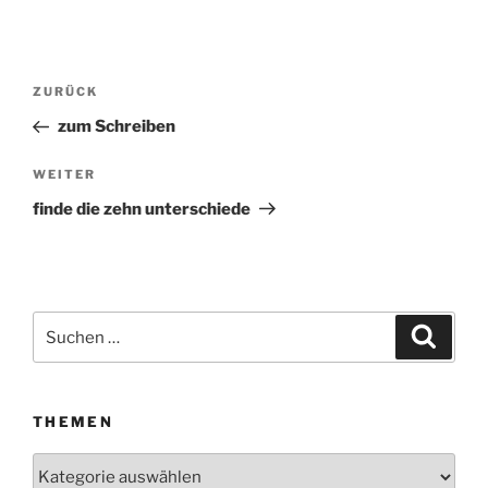
Beitragsnavigation
ZURÜCK
Vorheriger
Beitrag
zum Schreiben
WEITER
Nächster
Beitrag
finde die zehn unterschiede
Suchen
Suche
nach:
THEMEN
Themen