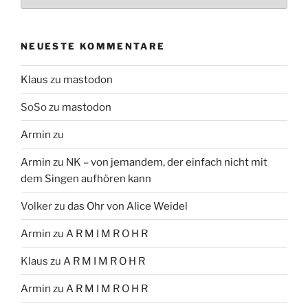
NEUESTE KOMMENTARE
Klaus
zu
mastodon
SoSo
zu
mastodon
Armin
zu
Armin
zu
NK – von jemandem, der einfach nicht mit
dem Singen aufhören kann
Volker
zu
das Ohr von Alice Weidel
Armin
zu
A R M I M R O H R
Klaus
zu
A R M I M R O H R
Armin
zu
A R M I M R O H R