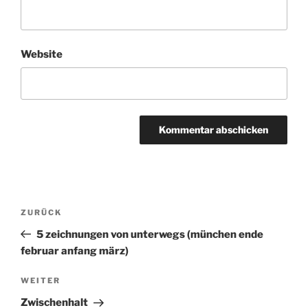
Website
Beitragsnavigation
ZURÜCK
Vorheriger
Beitrag
5 zeichnungen von unterwegs (münchen ende
februar anfang märz)
WEITER
Nächster
Beitrag
Zwischenhalt