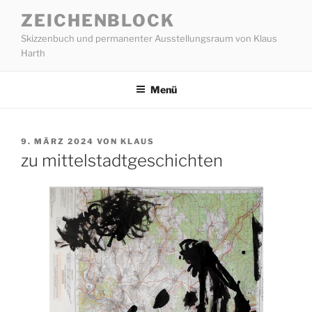
Zum
ZEICHENBLOCK
Inhalt
Skizzenbuch und permanenter Ausstellungsraum von Klaus
springen
Harth
Menü
VERÖFFENTLICHT
9. MÄRZ 2024
VON
KLAUS
AM
zu mittelstadtgeschichten