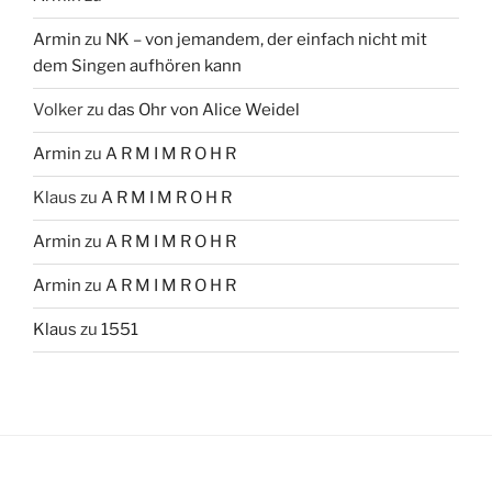
Armin
zu
NK – von jemandem, der einfach nicht mit
dem Singen aufhören kann
Volker
zu
das Ohr von Alice Weidel
Armin
zu
A R M I M R O H R
Klaus
zu
A R M I M R O H R
Armin
zu
A R M I M R O H R
Armin
zu
A R M I M R O H R
Klaus
zu
1551