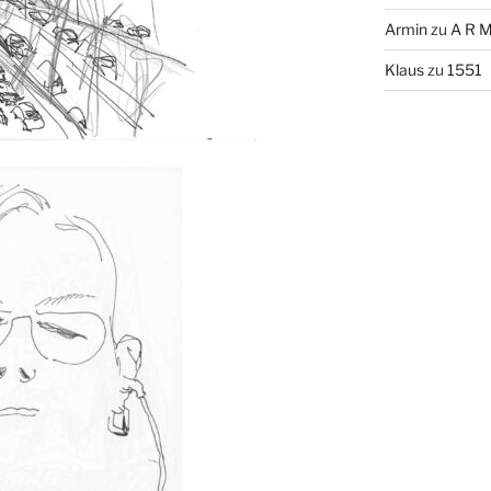
Armin
zu
A R M
Klaus
zu
1551