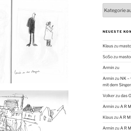
Themen
NEUESTE KO
Klaus
zu
mast
SoSo
zu
masto
Armin
zu
Armin
zu
NK – 
mit dem Singe
Volker
zu
das O
Armin
zu
A R M
Klaus
zu
A R M
Armin
zu
A R M