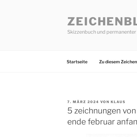
Zum
Inhalt
ZEICHENB
springen
Skizzenbuch und permanenter 
Startseite
Zu diesem Zeichen
VERÖFFENTLICHT
7. MÄRZ 2024
VON
KLAUS
AM
5 zeichnungen vo
ende februar anfa