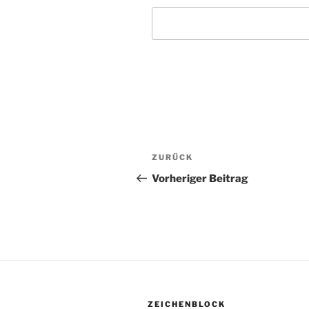
Beitragsnavigation
ZURÜCK
Vorheriger
Beitrag
Vorheriger Beitrag
ZEICHENBLOCK