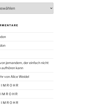
MMENTARE
odon
don
von jemandem, der einfach nicht
n aufhören kann
hr von Alice Weidel
 I M R O H R
 I M R O H R
 I M R O H R