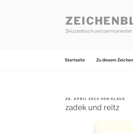
Zum
Inhalt
ZEICHENB
springen
Skizzenbuch und permanenter 
Startseite
Zu diesem Zeichen
VERÖFFENTLICHT
28. APRIL 2014
VON
KLAUS
AM
zadek und reitz