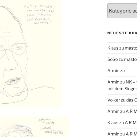
Themen
NEUESTE KO
Klaus
zu
mast
SoSo
zu
masto
Armin
zu
Armin
zu
NK – 
mit dem Singe
Volker
zu
das O
Armin
zu
A R M
Klaus
zu
A R M
Armin
zu
A R M