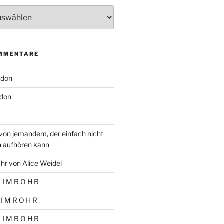
MMENTARE
odon
don
von jemandem, der einfach nicht
n aufhören kann
hr von Alice Weidel
 I M R O H R
 I M R O H R
 I M R O H R