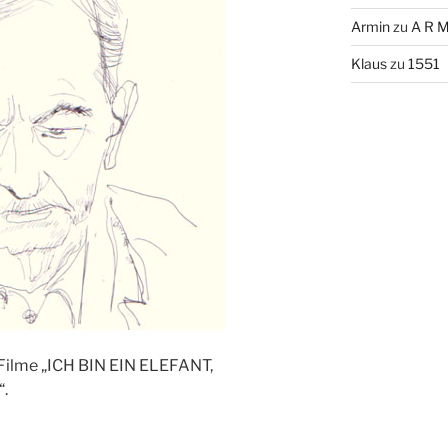
Armin
zu
A R M
Klaus
zu
1551
 Filme „ICH BIN EIN ELEFANT,
.