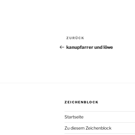
Beitragsnavigation
ZURÜCK
Vorheriger
Beitrag
kanupfarrer und löwe
ZEICHENBLOCK
Startseite
Zu diesem Zeichenblock