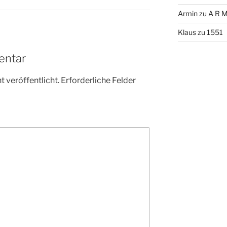
Armin
zu
A R M
Klaus
zu
1551
entar
 veröffentlicht.
Erforderliche Felder