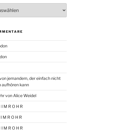
MMENTARE
odon
don
von jemandem, der einfach nicht
n aufhören kann
hr von Alice Weidel
 I M R O H R
 I M R O H R
 I M R O H R