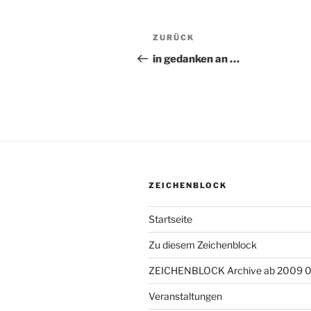
Beitragsnavigation
ZURÜCK
Vorheriger
Beitrag
in gedanken an …
ZEICHENBLOCK
Startseite
Zu diesem Zeichenblock
ZEICHENBLOCK Archive ab 2009 
Veranstaltungen