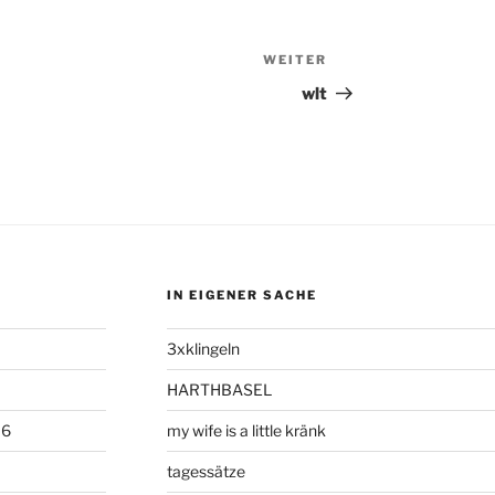
WEITER
Nächster
Beitrag
wlt
IN EIGENER SACHE
3xklingeln
HARTHBASEL
06
my wife is a little kränk
tagessätze