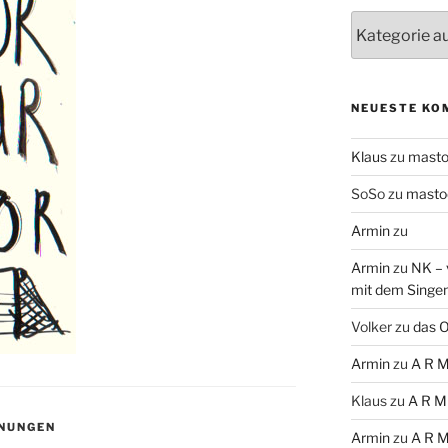
Themen
NEUESTE KO
Klaus
zu
mast
SoSo
zu
masto
Armin
zu
Armin
zu
NK – 
mit dem Singe
Volker
zu
das O
Armin
zu
A R M
Klaus
zu
A R M
NUNGEN
Armin
zu
A R M