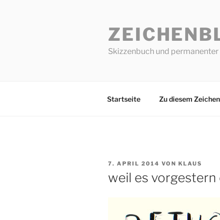
Zum
Inhalt
ZEICHENB
springen
Skizzenbuch und permanenter 
Startseite
Zu diesem Zeichen
VERÖFFENTLICHT
7. APRIL 2014
VON
KLAUS
AM
weil es vorgestern