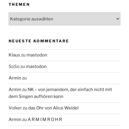
THEMEN
Themen
NEUESTE KOMMENTARE
Klaus
zu
mastodon
SoSo
zu
mastodon
Armin
zu
Armin
zu
NK – von jemandem, der einfach nicht mit
dem Singen aufhören kann
Volker
zu
das Ohr von Alice Weidel
Armin
zu
A R M I M R O H R