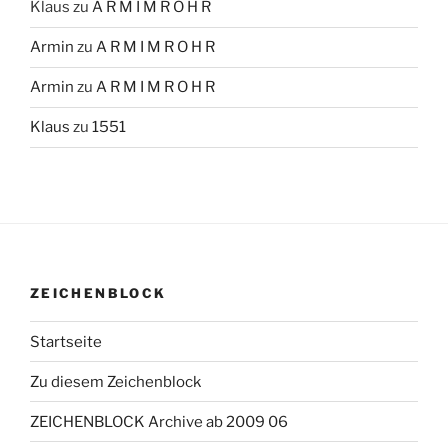
Klaus
zu
A R M I M R O H R
Armin
zu
A R M I M R O H R
Armin
zu
A R M I M R O H R
Klaus
zu
1551
ZEICHENBLOCK
Startseite
Zu diesem Zeichenblock
ZEICHENBLOCK Archive ab 2009 06