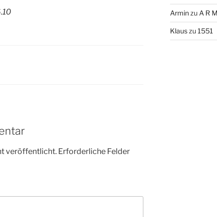
6.10
Armin
zu
A R M
Klaus
zu
1551
entar
 veröffentlicht.
Erforderliche Felder