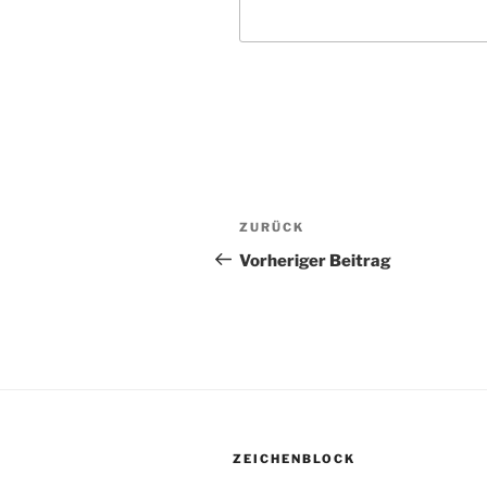
Beitragsnavigation
ZURÜCK
Vorheriger
Beitrag
Vorheriger Beitrag
ZEICHENBLOCK