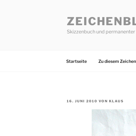
Zum
Inhalt
ZEICHENB
springen
Skizzenbuch und permanenter 
Startseite
Zu diesem Zeichen
VERÖFFENTLICHT
16. JUNI 2010
VON
KLAUS
AM