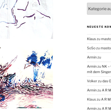
Themen
NEUESTE KO
Klaus
zu
mast
SoSo
zu
masto
Armin
zu
Armin
zu
NK – 
mit dem Singe
Volker
zu
das O
Armin
zu
A R M
Klaus
zu
A R M
Armin
zu
A R M