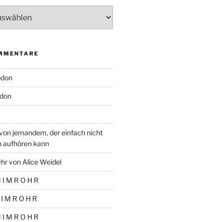
MMENTARE
odon
don
von jemandem, der einfach nicht
n aufhören kann
hr von Alice Weidel
 I M R O H R
 I M R O H R
 I M R O H R