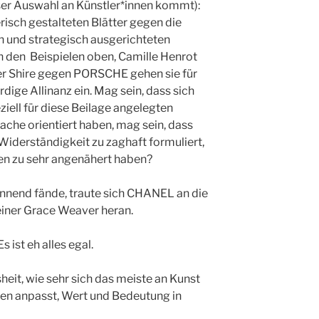
ser Auswahl an Künstler*innen kommt):
risch gestalteten Blätter gegen die
 und strategisch ausgerichteten
n den Beispielen oben, Camille Henrot
r Shire gegen PORSCHE gehen sie für
ige Allinanz ein. Mag sein, dass sich
iell für diese Beilage angelegten
ache orientiert haben, mag sein, dass
 Widerständigkeit zu zaghaft formuliert,
hen zu sehr angenähert haben?
annend fände, traute sich CHANEL an die
iner Grace Weaver heran.
 ist eh alles egal.
sheit, wie sehr sich das meiste an Kunst
gen anpasst, Wert und Bedeutung in