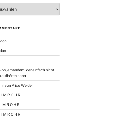
MMENTARE
odon
don
von jemandem, der einfach nicht
n aufhören kann
hr von Alice Weidel
 I M R O H R
 I M R O H R
 I M R O H R