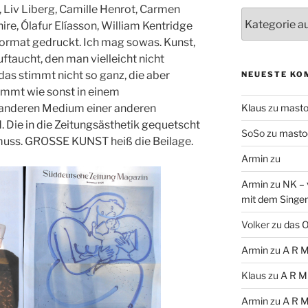
Liv Liberg, Camille Henrot, Carmen
Themen
ire, Ólafur Elíasson, William Kentridge
format gedruckt. Ich mag sowas. Kunst,
taucht, den man vielleicht nicht
das stimmt nicht so ganz, die aber
NEUESTE KO
kommt wie sonst in einem
 anderen Medium einer anderen
Klaus
zu
mast
Die in die Zeitungsästhetik gequetscht
SoSo
zu
masto
muss. GROSSE KUNST heiß die Beilage.
Armin
zu
Armin
zu
NK – 
mit dem Singe
Volker
zu
das O
Armin
zu
A R M
Klaus
zu
A R M
Armin
zu
A R M