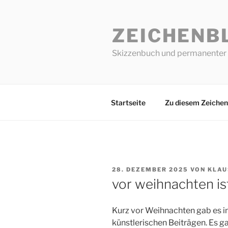
Zum
Inhalt
ZEICHENB
springen
Skizzenbuch und permanenter 
Startseite
Zu diesem Zeichen
VERÖFFENTLICHT
28. DEZEMBER 2025
VON
KLAU
AM
vor weihnachten i
Kurz vor Weihnachten gab es i
künstlerischen Beiträgen. Es g