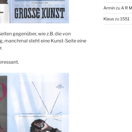
Armin
zu
A R M
Klaus
zu
1551
iten gegenüber, wie z.B. die von
, manchmal steht eine Kunst-Seite eine
r.
eressant.