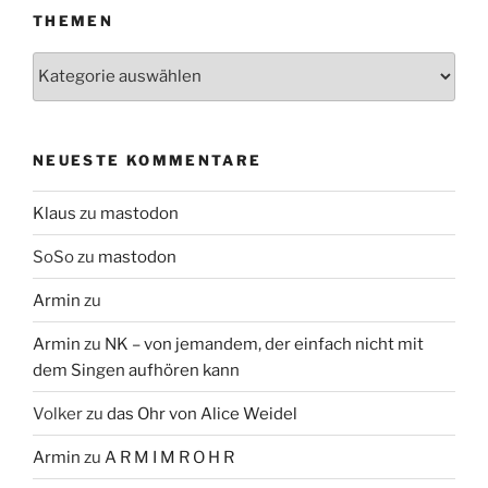
THEMEN
Themen
NEUESTE KOMMENTARE
Klaus
zu
mastodon
SoSo
zu
mastodon
Armin
zu
Armin
zu
NK – von jemandem, der einfach nicht mit
dem Singen aufhören kann
Volker
zu
das Ohr von Alice Weidel
Armin
zu
A R M I M R O H R