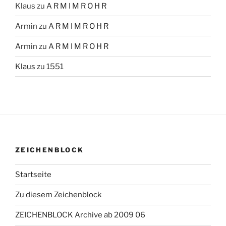
Klaus
zu
A R M I M R O H R
Armin
zu
A R M I M R O H R
Armin
zu
A R M I M R O H R
Klaus
zu
1551
ZEICHENBLOCK
Startseite
Zu diesem Zeichenblock
ZEICHENBLOCK Archive ab 2009 06