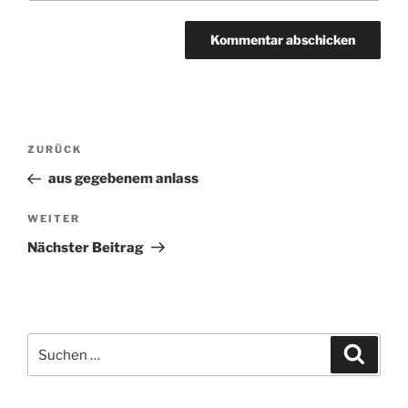
Beitragsnavigation
ZURÜCK
Vorheriger
Beitrag
aus gegebenem anlass
WEITER
Nächster
Beitrag
Nächster Beitrag
Suchen
Suche
nach: