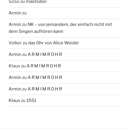
SoSo
zu
mastodon
Armin
zu
Armin
zu
NK – von jemandem, der einfach nicht mit
dem Singen aufhören kann
Volker
zu
das Ohr von Alice Weidel
Armin
zu
A R M I M R O H R
Klaus
zu
A R M I M R O H R
Armin
zu
A R M I M R O H R
Armin
zu
A R M I M R O H R
Klaus
zu
1551