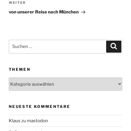
WEITER
Nächster
Beitrag
von unserer Reise nach München
Suchen
Suche
nach:
THEMEN
Themen
NEUESTE KOMMENTARE
Klaus
zu
mastodon