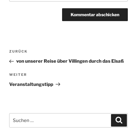
Beitragsnavigation
ZURÜCK
Vorheriger
Beitrag
von unserer Reise über Villingen durch das Elsaß
WEITER
Nächster
Beitrag
Veranstaltungstipp
Suchen
Suche
nach: