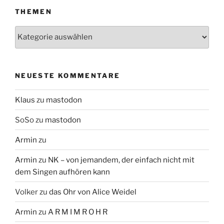
THEMEN
Themen
NEUESTE KOMMENTARE
Klaus
zu
mastodon
SoSo
zu
mastodon
Armin
zu
Armin
zu
NK – von jemandem, der einfach nicht mit
dem Singen aufhören kann
Volker
zu
das Ohr von Alice Weidel
Armin
zu
A R M I M R O H R