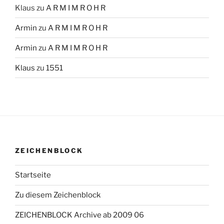
Klaus
zu
A R M I M R O H R
Armin
zu
A R M I M R O H R
Armin
zu
A R M I M R O H R
Klaus
zu
1551
ZEICHENBLOCK
Startseite
Zu diesem Zeichenblock
ZEICHENBLOCK Archive ab 2009 06