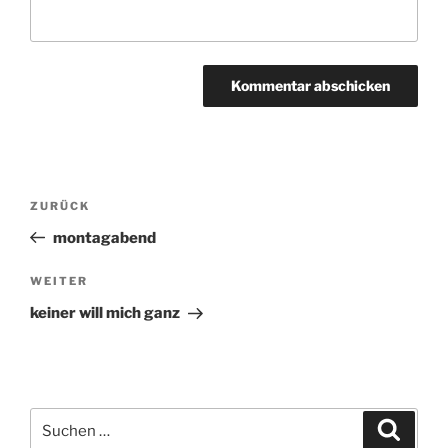
Beitragsnavigation
ZURÜCK
Vorheriger
Beitrag
montagabend
WEITER
Nächster
Beitrag
keiner will mich ganz
Suchen
Suche
nach: