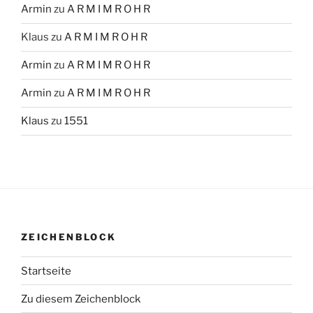
Armin
zu
A R M I M R O H R
Klaus
zu
A R M I M R O H R
Armin
zu
A R M I M R O H R
Armin
zu
A R M I M R O H R
Klaus
zu
1551
ZEICHENBLOCK
Startseite
Zu diesem Zeichenblock