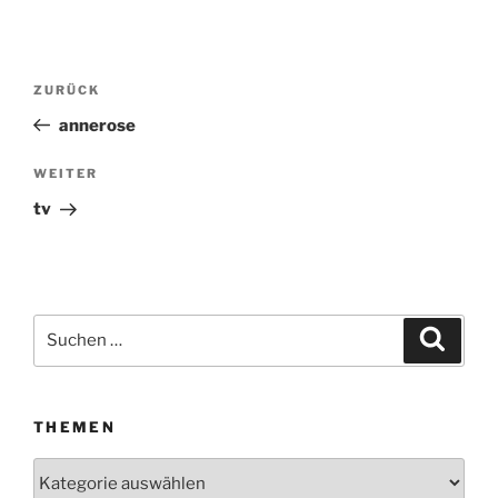
Beitragsnavigation
ZURÜCK
Vorheriger
Beitrag
annerose
WEITER
Nächster
Beitrag
tv
Suchen
Suche
nach:
THEMEN
Themen