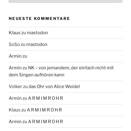
NEUESTE KOMMENTARE
Klaus
zu
mastodon
SoSo
zu
mastodon
Armin
zu
Armin
zu
NK – von jemandem, der einfach nicht mit
dem Singen aufhören kann
Volker
zu
das Ohr von Alice Weidel
Armin
zu
A R M I M R O H R
Klaus
zu
A R M I M R O H R
Armin
zu
A R M I M R O H R