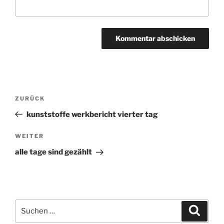
Beitragsnavigation
ZURÜCK
Vorheriger
Beitrag
kunststoffe werkbericht vierter tag
WEITER
Nächster
Beitrag
alle tage sind gezählt
Suchen
Suche
nach: