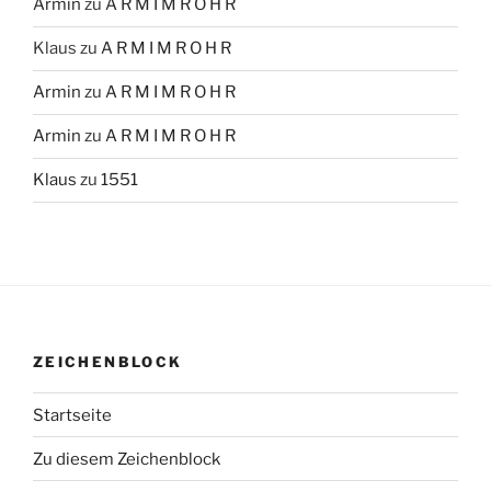
Armin
zu
A R M I M R O H R
Klaus
zu
A R M I M R O H R
Armin
zu
A R M I M R O H R
Armin
zu
A R M I M R O H R
Klaus
zu
1551
ZEICHENBLOCK
Startseite
Zu diesem Zeichenblock