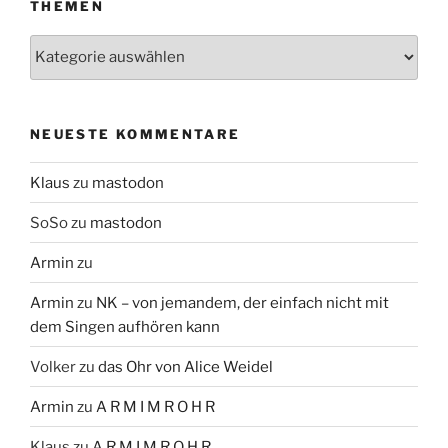
THEMEN
Themen
NEUESTE KOMMENTARE
Klaus
zu
mastodon
SoSo
zu
mastodon
Armin
zu
Armin
zu
NK – von jemandem, der einfach nicht mit
dem Singen aufhören kann
Volker
zu
das Ohr von Alice Weidel
Armin
zu
A R M I M R O H R
Klaus
zu
A R M I M R O H R