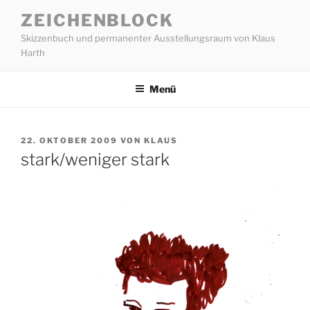
Zum
ZEICHENBLOCK
Inhalt
Skizzenbuch und permanenter Ausstellungsraum von Klaus
springen
Harth
Menü
VERÖFFENTLICHT
22. OKTOBER 2009
VON
KLAUS
AM
stark/weniger stark