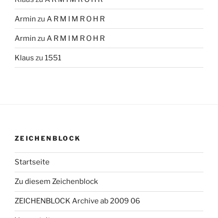
Armin
zu
A R M I M R O H R
Armin
zu
A R M I M R O H R
Klaus
zu
1551
ZEICHENBLOCK
Startseite
Zu diesem Zeichenblock
ZEICHENBLOCK Archive ab 2009 06