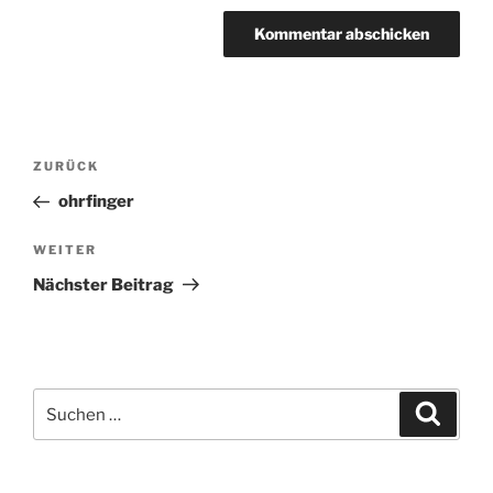
Beitragsnavigation
ZURÜCK
Vorheriger
Beitrag
ohrfinger
WEITER
Nächster
Beitrag
Nächster Beitrag
Suchen
Suche
nach: