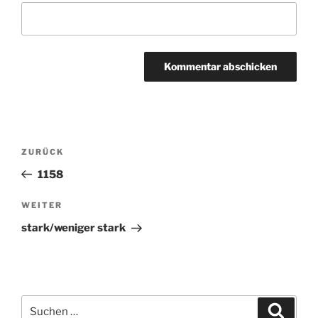
Beitragsnavigation
ZURÜCK
Vorheriger
Beitrag
1158
WEITER
Nächster
Beitrag
stark/weniger stark
Suchen
Suche