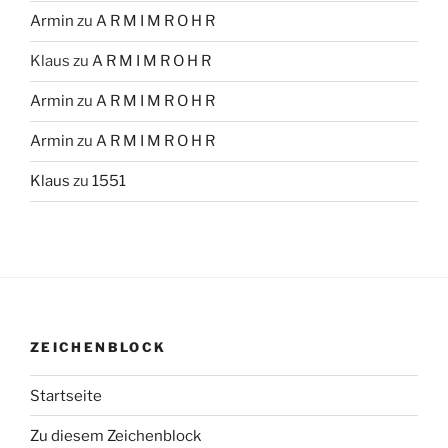
Armin
zu
A R M I M R O H R
Klaus
zu
A R M I M R O H R
Armin
zu
A R M I M R O H R
Armin
zu
A R M I M R O H R
Klaus
zu
1551
ZEICHENBLOCK
Startseite
Zu diesem Zeichenblock