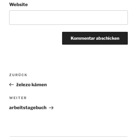
Website
Beitragsnavigation
ZURÜCK
Vorheriger
Beitrag
železo kámen
WEITER
Nächster
Beitrag
arbeitstagebuch