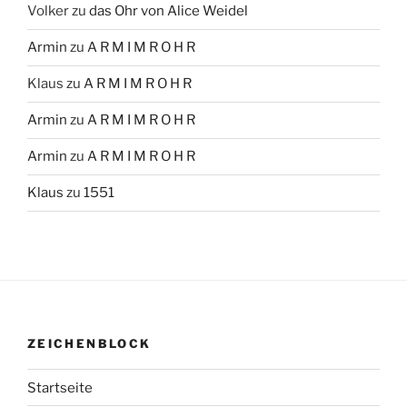
Volker
zu
das Ohr von Alice Weidel
Armin
zu
A R M I M R O H R
Klaus
zu
A R M I M R O H R
Armin
zu
A R M I M R O H R
Armin
zu
A R M I M R O H R
Klaus
zu
1551
ZEICHENBLOCK
Startseite