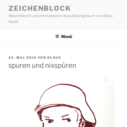
Zum
ZEICHENBLOCK
Inhalt
Skizzenbuch und permanenter Ausstellungsraum von Klaus
springen
Harth
Menü
VERÖFFENTLICHT
24. MAI 2010
VON
KLAUS
AM
spuren und nixspüren