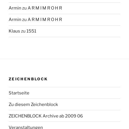
Armin
zu
A R M I M R O H R
Armin
zu
A R M I M R O H R
Klaus
zu
1551
ZEICHENBLOCK
Startseite
Zu diesem Zeichenblock
ZEICHENBLOCK Archive ab 2009 06
Veranstaltungen