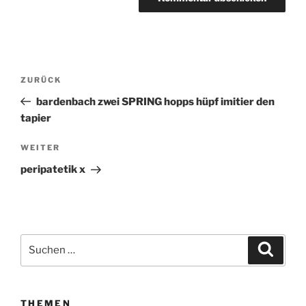
Beitragsnavigation
ZURÜCK
Vorheriger
Beitrag
bardenbach zwei SPRING hopps hüpf imitier den
tapier
WEITER
Nächster
Beitrag
peripatetik x
Suchen
Suche
nach:
THEMEN