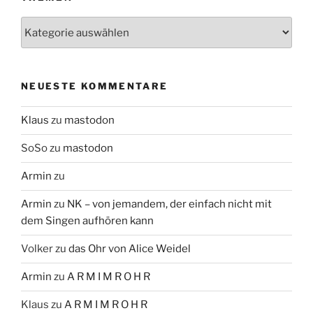
Themen
NEUESTE KOMMENTARE
Klaus
zu
mastodon
SoSo
zu
mastodon
Armin
zu
Armin
zu
NK – von jemandem, der einfach nicht mit
dem Singen aufhören kann
Volker
zu
das Ohr von Alice Weidel
Armin
zu
A R M I M R O H R
Klaus
zu
A R M I M R O H R