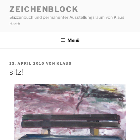
Zum
ZEICHENBLOCK
Inhalt
Skizzenbuch und permanenter Ausstellungsraum von Klaus
springen
Harth
Menü
VERÖFFENTLICHT
13. APRIL 2010
VON
KLAUS
AM
sitz!