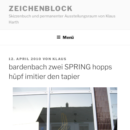
Zum
ZEICHENBLOCK
Inhalt
Skizzenbuch und permanenter Ausstellungsraum von Klaus
springen
Harth
Menü
VERÖFFENTLICHT
12. APRIL 2010
VON
KLAUS
AM
bardenbach zwei SPRING hopps
hüpf imitier den tapier