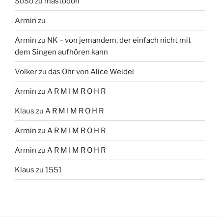
SoSo
zu
mastodon
Armin
zu
Armin
zu
NK – von jemandem, der einfach nicht mit
dem Singen aufhören kann
Volker
zu
das Ohr von Alice Weidel
Armin
zu
A R M I M R O H R
Klaus
zu
A R M I M R O H R
Armin
zu
A R M I M R O H R
Armin
zu
A R M I M R O H R
Klaus
zu
1551