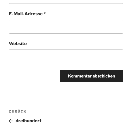
E-Mail-Adresse
*
Website
Beitragsnavigation
ZURÜCK
Vorheriger
Beitrag
dreihundert