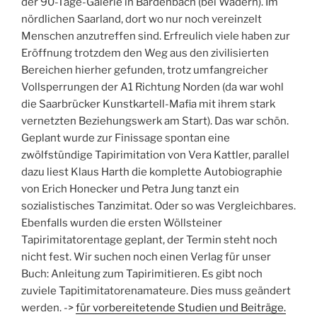
der 90-Tage-Galerie in Bardenbach (bei Wadern). Im
nördlichen Saarland, dort wo nur noch vereinzelt
Menschen anzutreffen sind. Erfreulich viele haben zur
Eröffnung trotzdem den Weg aus den zivilisierten
Bereichen hierher gefunden, trotz umfangreicher
Vollsperrungen der A1 Richtung Norden (da war wohl
die Saarbrücker Kunstkartell-Mafia mit ihrem stark
vernetzten Beziehungswerk am Start). Das war schön.
Geplant wurde zur Finissage spontan eine
zwölfstündige Tapirimitation von Vera Kattler, parallel
dazu liest Klaus Harth die komplette Autobiographie
von Erich Honecker und Petra Jung tanzt ein
sozialistisches Tanzimitat. Oder so was Vergleichbares.
Ebenfalls wurden die ersten Wöllsteiner
Tapirimitatorentage geplant, der Termin steht noch
nicht fest. Wir suchen noch einen Verlag für unser
Buch: Anleitung zum Tapirimitieren. Es gibt noch
zuviele Tapitimitatorenamateure. Dies muss geändert
werden. ->
für vorbereitetende Studien und Beiträge.