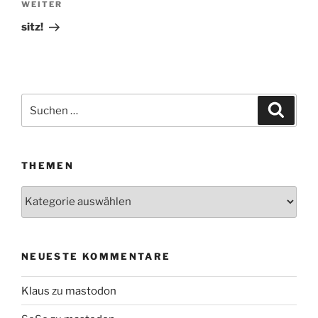
WEITER
Nächster
Beitrag
sitz!
Suchen
Suche
nach:
THEMEN
Themen
NEUESTE KOMMENTARE
Klaus
zu
mastodon