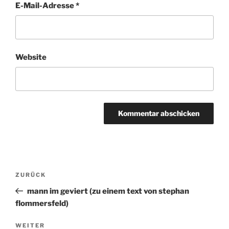
E-Mail-Adresse
*
Website
Beitragsnavigation
ZURÜCK
Vorheriger
Beitrag
mann im geviert (zu einem text von stephan
flommersfeld)
WEITER
Nächster