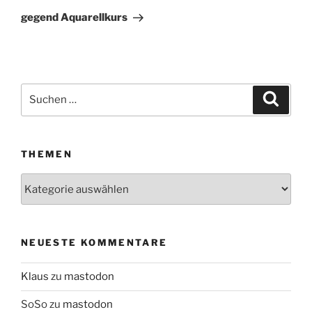
Beitrag
gegend Aquarellkurs
Suchen
Suche
nach:
THEMEN
Themen
NEUESTE KOMMENTARE
Klaus
zu
mastodon
SoSo
zu
mastodon