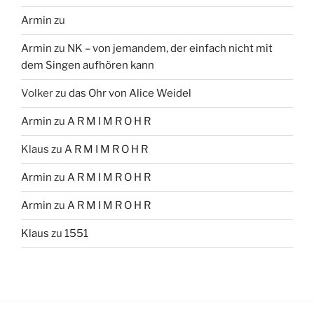
Armin
zu
Armin
zu
NK – von jemandem, der einfach nicht mit
dem Singen aufhören kann
Volker
zu
das Ohr von Alice Weidel
Armin
zu
A R M I M R O H R
Klaus
zu
A R M I M R O H R
Armin
zu
A R M I M R O H R
Armin
zu
A R M I M R O H R
Klaus
zu
1551