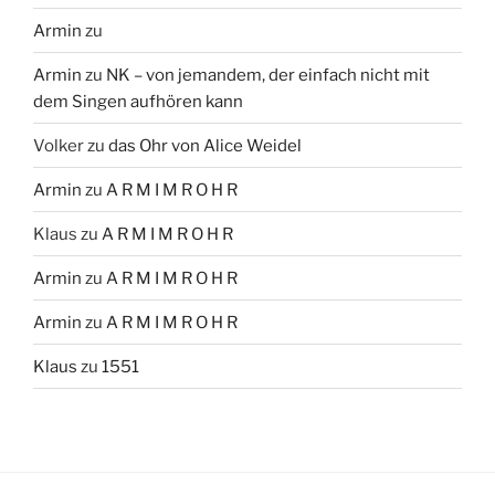
Armin
zu
Armin
zu
NK – von jemandem, der einfach nicht mit
dem Singen aufhören kann
Volker
zu
das Ohr von Alice Weidel
Armin
zu
A R M I M R O H R
Klaus
zu
A R M I M R O H R
Armin
zu
A R M I M R O H R
Armin
zu
A R M I M R O H R
Klaus
zu
1551