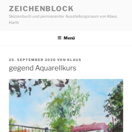
Zum
ZEICHENBLOCK
Inhalt
Skizzenbuch und permanenter Ausstellungsraum von Klaus
springen
Harth
Menü
VERÖFFENTLICHT
25. SEPTEMBER 2020
VON
KLAUS
AM
gegend Aquarellkurs