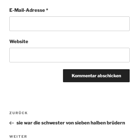
E-Mail-Adresse
*
Website
Beitragsnavigation
ZURÜCK
Vorheriger
Beitrag
sie war die schwester von sieben halben brüdern
WEITER
Nächster