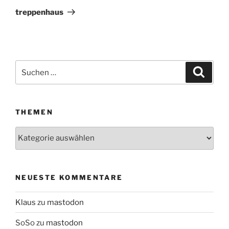
Beitrag
treppenhaus
Suchen
Suche
nach:
THEMEN
Themen
NEUESTE KOMMENTARE
Klaus
zu
mastodon
SoSo
zu
mastodon