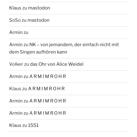
Klaus
zu
mastodon
SoSo
zu
mastodon
Armin
zu
Armin
zu
NK – von jemandem, der einfach nicht mit
dem Singen aufhören kann
Volker
zu
das Ohr von Alice Weidel
Armin
zu
A R M I M R O H R
Klaus
zu
A R M I M R O H R
Armin
zu
A R M I M R O H R
Armin
zu
A R M I M R O H R
Klaus
zu
1551