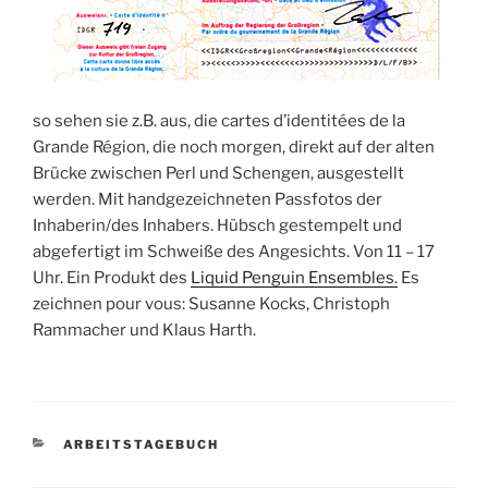
so sehen sie z.B. aus, die cartes d’identitées de la
Grande Région, die noch morgen, direkt auf der alten
Brücke zwischen Perl und Schengen, ausgestellt
werden. Mit handgezeichneten Passfotos der
Inhaberin/des Inhabers. Hübsch gestempelt und
abgefertigt im Schweiße des Angesichts. Von 11 – 17
Uhr. Ein Produkt des
Liquid Penguin Ensembles.
Es
zeichnen pour vous: Susanne Kocks, Christoph
Rammacher und Klaus Harth.
KATEGORIEN
ARBEITSTAGEBUCH