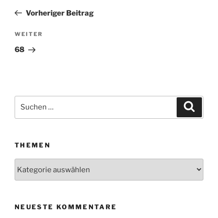
Beitrag
Vorheriger Beitrag
WEITER
Nächster
Beitrag
68
Suchen
Suche
nach:
THEMEN
Themen
NEUESTE KOMMENTARE