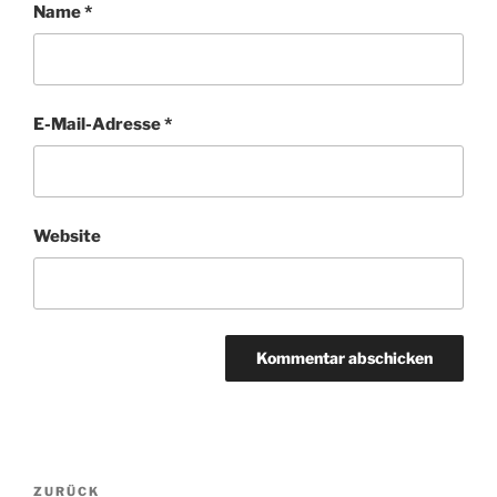
Name
*
E-Mail-Adresse
*
Website
Beitragsnavigation
ZURÜCK
Vorheriger