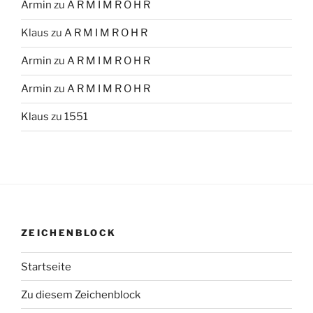
Armin
zu
A R M I M R O H R
Klaus
zu
A R M I M R O H R
Armin
zu
A R M I M R O H R
Armin
zu
A R M I M R O H R
Klaus
zu
1551
ZEICHENBLOCK
Startseite
Zu diesem Zeichenblock