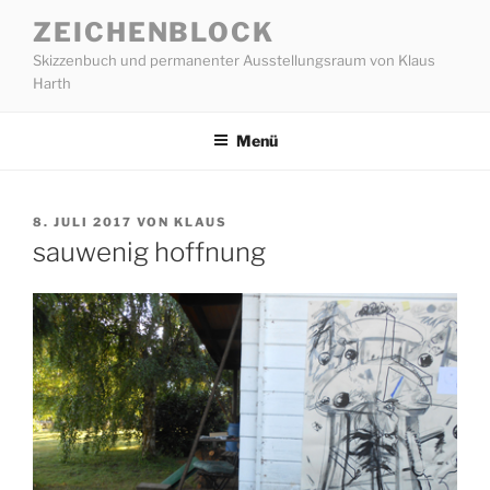
Zum
ZEICHENBLOCK
Inhalt
Skizzenbuch und permanenter Ausstellungsraum von Klaus
springen
Harth
Menü
VERÖFFENTLICHT
8. JULI 2017
VON
KLAUS
AM
sauwenig hoffnung