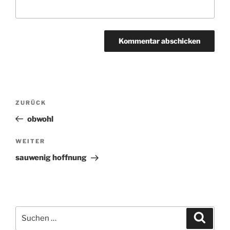
Beitragsnavigation
ZURÜCK
Vorheriger
Beitrag
obwohl
WEITER
Nächster
Beitrag
sauwenig hoffnung
Suchen
Suche
nach: