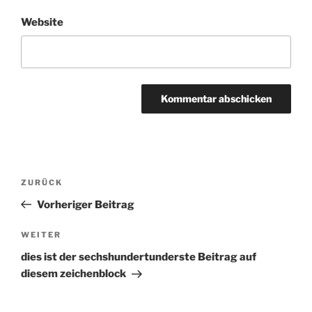
Website
Beitragsnavigation
ZURÜCK
Vorheriger
Beitrag
Vorheriger Beitrag
WEITER
Nächster
Beitrag
dies ist der sechshundertunderste Beitrag auf
diesem zeichenblock