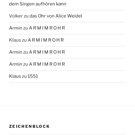
dem Singen aufhören kann
Volker
zu
das Ohr von Alice Weidel
Armin
zu
A R M I M R O H R
Klaus
zu
A R M I M R O H R
Armin
zu
A R M I M R O H R
Armin
zu
A R M I M R O H R
Klaus
zu
1551
ZEICHENBLOCK