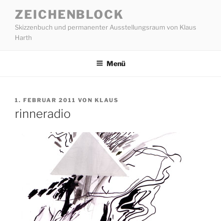
Zum
ZEICHENBLOCK
Inhalt
Skizzenbuch und permanenter Ausstellungsraum von Klaus
springen
Harth
Menü
VERÖFFENTLICHT
1. FEBRUAR 2011
VON
KLAUS
AM
rinneradio