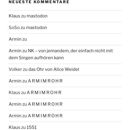
NEUESTE KOMMENTARE
Klaus
zu
mastodon
SoSo
zu
mastodon
Armin
zu
Armin
zu
NK – von jemandem, der einfach nicht mit
dem Singen aufhören kann
Volker
zu
das Ohr von Alice Weidel
Armin
zu
A R M I M R O H R
Klaus
zu
A R M I M R O H R
Armin
zu
A R M I M R O H R
Armin
zu
A R M I M R O H R
Klaus
zu
1551