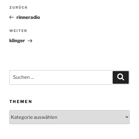
Beitragsnavigation
ZURÜCK
Vorheriger
Beitrag
rinneradio
WEITER
Nächster
Beitrag
klinger
Suchen
Suche
nach:
THEMEN
Themen