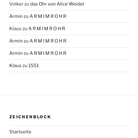
Volker
zu
das Ohr von Alice Weidel
Armin
zu
A R M I M R O H R
Klaus
zu
A R M I M R O H R
Armin
zu
A R M I M R O H R
Armin
zu
A R M I M R O H R
Klaus
zu
1551
ZEICHENBLOCK
Startseite