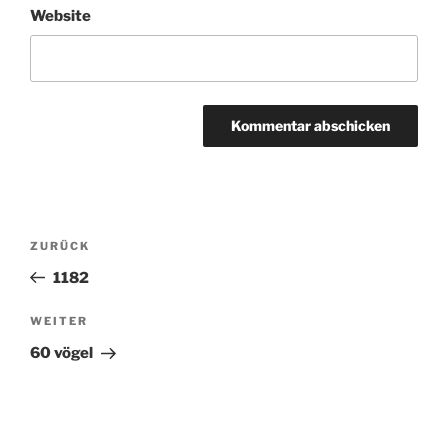
Website
Beitragsnavigation
ZURÜCK
Vorheriger
Beitrag
1182
WEITER
Nächster
Beitrag
60 vögel