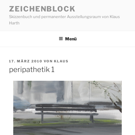
Zum
ZEICHENBLOCK
Inhalt
Skizzenbuch und permanenter Ausstellungsraum von Klaus
springen
Harth
Menü
VERÖFFENTLICHT
17. MÄRZ 2010
VON
KLAUS
AM
peripathetik 1