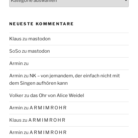
NEUESTE KOMMENTARE
Klaus
zu
mastodon
SoSo
zu
mastodon
Armin
zu
Armin
zu
NK – von jemandem, der einfach nicht mit
dem Singen aufhören kann
Volker
zu
das Ohr von Alice Weidel
Armin
zu
A R M I M R O H R
Klaus
zu
A R M I M R O H R
Armin
zu
A R M I M R O H R