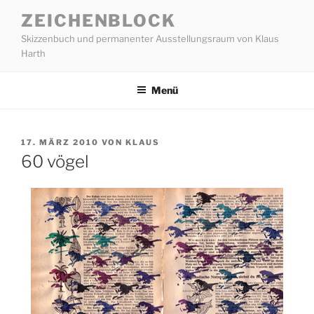
Zum
ZEICHENBLOCK
Inhalt
Skizzenbuch und permanenter Ausstellungsraum von Klaus
springen
Harth
Menü
VERÖFFENTLICHT
17. MÄRZ 2010
VON
KLAUS
AM
60 vögel