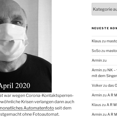
Themen
NEUESTE KO
Klaus
zu
mast
SoSo
zu
masto
Armin
zu
Armin
zu
NK – 
mit dem Singe
Volker
zu
das O
Armin
zu
A R M
mat war wegen Corona-Kontaktsperren-
ewöhnliche Krisen verlangen dann auch
Klaus
zu
A R M
monatliches Automatenfoto
seit dem
bstgemacht ohne Fotoautomat.
Armin
zu
A R M