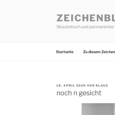
Zum
Inhalt
ZEICHENB
springen
Skizzenbuch und permanenter 
Startseite
Zu diesem Zeichen
VERÖFFENTLICHT
18. APRIL 2020
VON
KLAUS
AM
noch n gesicht