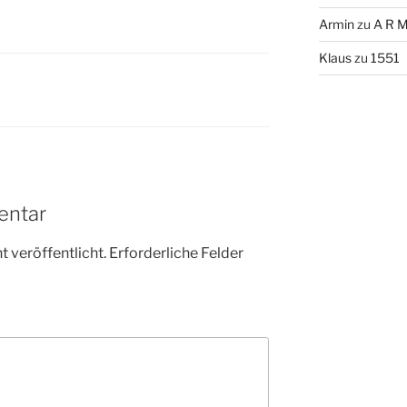
Armin
zu
A R M
Klaus
zu
1551
entar
 veröffentlicht.
Erforderliche Felder