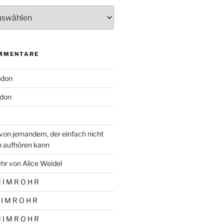
MMENTARE
odon
don
von jemandem, der einfach nicht
n aufhören kann
hr von Alice Weidel
 I M R O H R
 I M R O H R
 I M R O H R