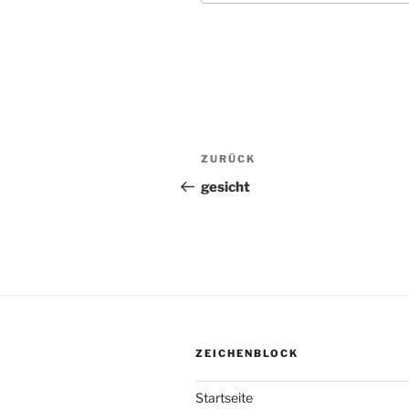
Beitragsnavigation
ZURÜCK
Vorheriger
Beitrag
gesicht
ZEICHENBLOCK
Startseite