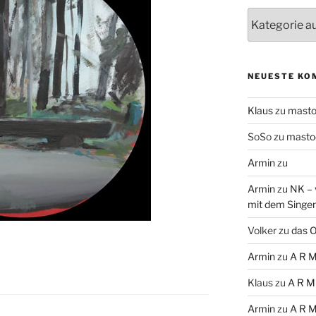
Themen
NEUESTE KO
Klaus
zu
mast
SoSo
zu
masto
Armin
zu
Armin
zu
NK – 
mit dem Singe
Volker
zu
das O
Armin
zu
A R M
Klaus
zu
A R M
Armin
zu
A R M