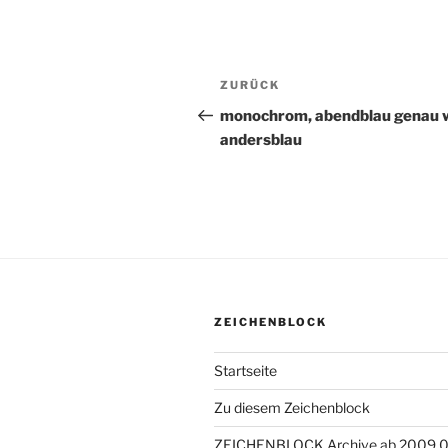
Beitragsnavigation
ZURÜCK
Vorheriger
Beitrag
monochrom, abendblau genau 
andersblau
ZEICHENBLOCK
Startseite
Zu diesem Zeichenblock
ZEICHENBLOCK Archive ab 2009 