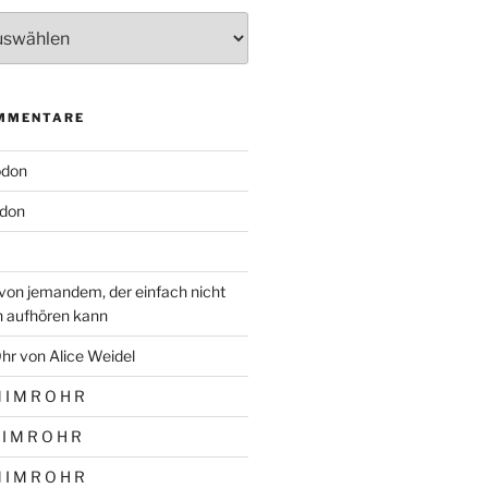
MMENTARE
odon
don
von jemandem, der einfach nicht
n aufhören kann
hr von Alice Weidel
 I M R O H R
 I M R O H R
 I M R O H R