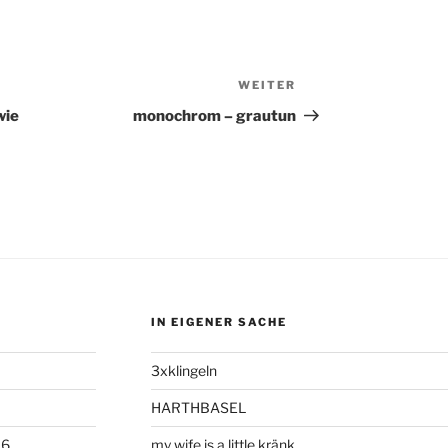
WEITER
Nächster
Beitrag
wie
monochrom – grautun
IN EIGENER SACHE
3xklingeln
HARTHBASEL
06
my wife is a little kränk