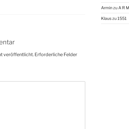
Armin
zu
A R M
Klaus
zu
1551
entar
 veröffentlicht.
Erforderliche Felder