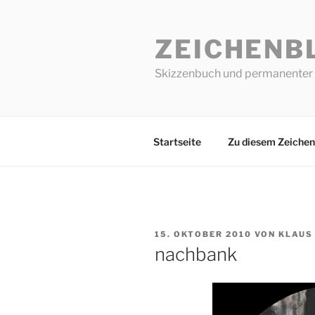
Zum
Inhalt
ZEICHENB
springen
Skizzenbuch und permanenter 
Startseite
Zu diesem Zeichen
VERÖFFENTLICHT
15. OKTOBER 2010
VON
KLAUS
AM
nachbank