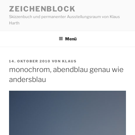
Zum
ZEICHENBLOCK
Inhalt
Skizzenbuch und permanenter Ausstellungsraum von Klaus
springen
Harth
Menü
VERÖFFENTLICHT
14. OKTOBER 2010
VON
KLAUS
AM
monochrom, abendblau genau wie
andersblau