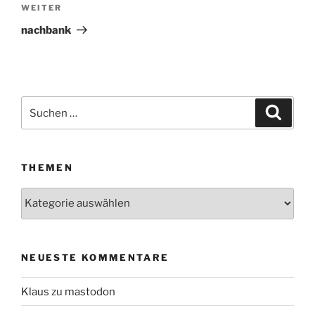
WEITER
Nächster
Beitrag
nachbank
Suchen
Suche
nach:
THEMEN
Themen
NEUESTE KOMMENTARE
Klaus
zu
mastodon