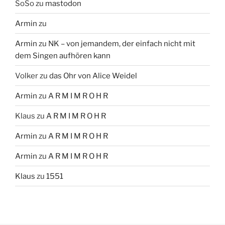
SoSo
zu
mastodon
Armin
zu
Armin
zu
NK – von jemandem, der einfach nicht mit
dem Singen aufhören kann
Volker
zu
das Ohr von Alice Weidel
Armin
zu
A R M I M R O H R
Klaus
zu
A R M I M R O H R
Armin
zu
A R M I M R O H R
Armin
zu
A R M I M R O H R
Klaus
zu
1551