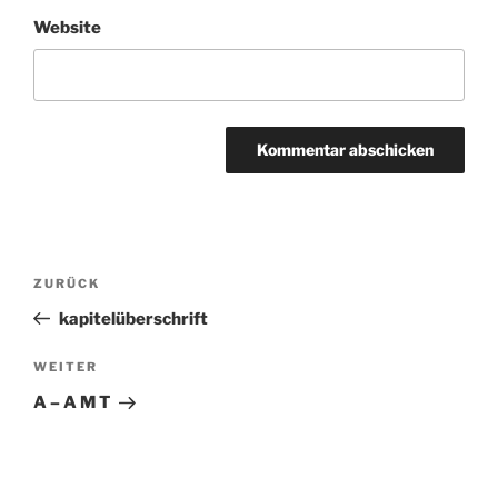
Website
Beitragsnavigation
ZURÜCK
Vorheriger
Beitrag
kapitelüberschrift
WEITER
Nächster
Beitrag
A – A M T