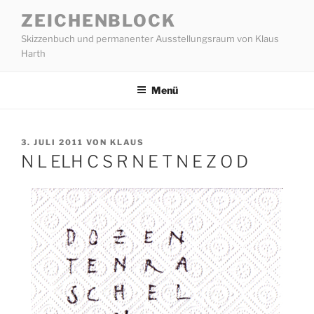
Zum
ZEICHENBLOCK
Inhalt
Skizzenbuch und permanenter Ausstellungsraum von Klaus
springen
Harth
Menü
VERÖFFENTLICHT
3. JULI 2011
VON
KLAUS
AM
N L ELH C S R N E T N E Z O D