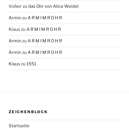
Volker
zu
das Ohr von Alice Weidel
Armin
zu
A R M I M R O H R
Klaus
zu
A R M I M R O H R
Armin
zu
A R M I M R O H R
Armin
zu
A R M I M R O H R
Klaus
zu
1551
ZEICHENBLOCK
Startseite