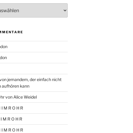
MMENTARE
odon
don
von jemandem, der einfach nicht
n aufhören kann
hr von Alice Weidel
 I M R O H R
 I M R O H R
 I M R O H R