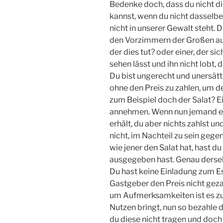
Bedenke doch, dass du nicht 
kannst, wenn du nicht dasselbe 
nicht in unserer Gewalt steht. D
den Vorzimmern der Großen aufh
der dies tut? oder einer, der s
sehen lässt und ihn nicht lobt, 
Du bist ungerecht und unersätt
ohne den Preis zu zahlen, um d
zum Beispiel doch der Salat? E
annehmen. Wenn nun jemand ein
erhält, du aber nichts zahlst un
nicht, im Nachteil zu sein gege
wie jener den Salat hat, hast d
ausgegeben hast. Genau derselbe
Du hast keine Einladung zum E
Gastgeber den Preis nicht geza
um Aufmerksamkeiten ist es zu 
Nutzen bringt, nun so bezahle di
du diese nicht tragen und doch