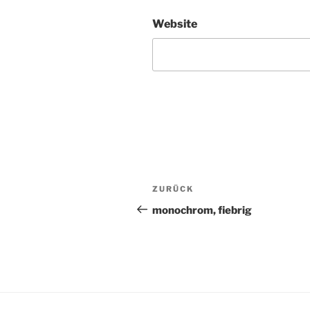
Website
Beitragsnavigation
ZURÜCK
Vorheriger
Beitrag
monochrom, fiebrig