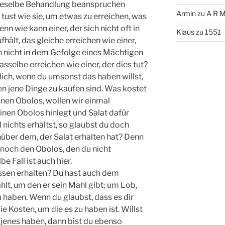
dieselbe Behandlung beanspruchen
Armin
zu
A R M
tust wie sie, um etwas zu erreichen, was
enn wie kann einer, der sich nicht oft in
Klaus
zu
1551
ält, das gleiche erreichen wie einer,
ich nicht in dem Gefolge eines Mächtigen
dasselbe erreichen wie einer, der dies tut?
lich, wenn du umsonst das haben willst,
en jene Dinge zu kaufen sind. Was kostet
inen Obolos, wollen wir einmal
en Obolos hinlegt und Salat dafür
d nichts erhältst, so glaubst du doch
nüber dem, der Salat erhalten hat? Denn
u noch den Obolos, den du nicht
 Fall ist auch hier.
ssen erhalten? Du hast auch dem
hlt, um den er sein Mahl gibt; um Lob,
haben. Wenn du glaubst, dass es dir
e Kosten, um die es zu haben ist. Willst
 jenes haben, dann bist du ebenso