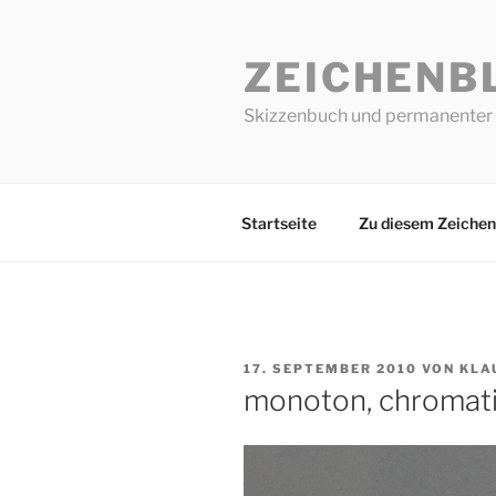
Zum
Inhalt
ZEICHENB
springen
Skizzenbuch und permanenter 
Startseite
Zu diesem Zeichen
VERÖFFENTLICHT
17. SEPTEMBER 2010
VON
KLA
AM
monoton, chromat