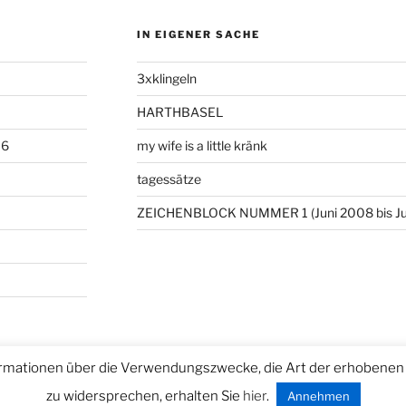
IN EIGENER SACHE
3xklingeln
HARTHBASEL
06
my wife is a little kränk
tagessätze
ZEICHENBLOCK NUMMER 1 (Juni 2008 bis Ju
rmationen über die Verwendungszwecke, die Art der erhobenen 
ntiert von WordPress
zu widersprechen, erhalten Sie
hier
.
Annehmen