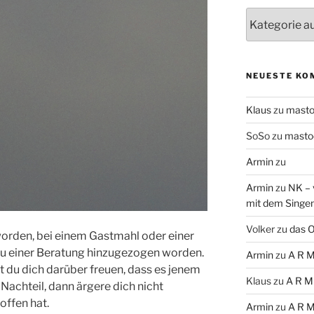
Themen
NEUESTE KO
Klaus
zu
mast
SoSo
zu
masto
Armin
zu
Armin
zu
NK – 
mit dem Singe
Volker
zu
das O
worden, bei einem Gastmahl oder einer
 zu einer Beratung hinzugezogen worden.
Armin
zu
A R M
st du dich darüber freuen, dass es jenem
Klaus
zu
A R M
 Nachteil, dann ärgere dich nicht
offen hat.
Armin
zu
A R M