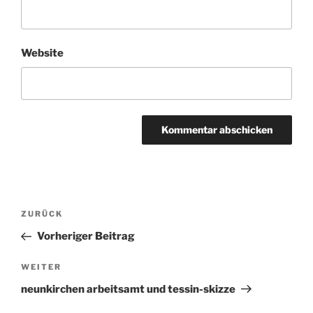
Website
Beitragsnavigation
ZURÜCK
Vorheriger
Beitrag
Vorheriger Beitrag
WEITER
Nächster
Beitrag
neunkirchen arbeitsamt und tessin-skizze