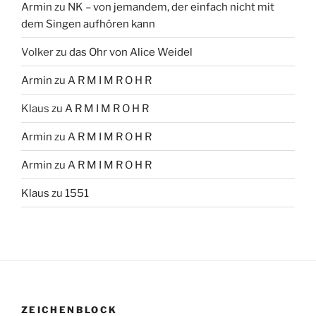
Armin
zu
NK – von jemandem, der einfach nicht mit
dem Singen aufhören kann
Volker
zu
das Ohr von Alice Weidel
Armin
zu
A R M I M R O H R
Klaus
zu
A R M I M R O H R
Armin
zu
A R M I M R O H R
Armin
zu
A R M I M R O H R
Klaus
zu
1551
ZEICHENBLOCK