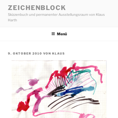
Zum
ZEICHENBLOCK
Inhalt
Skizzenbuch und permanenter Ausstellungsraum von Klaus
springen
Harth
Menü
VERÖFFENTLICHT
9. OKTOBER 2010
VON
KLAUS
AM