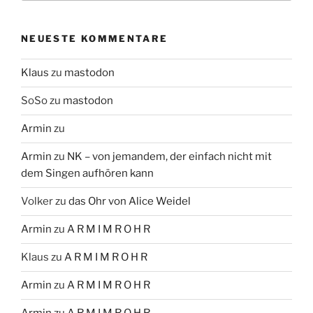
NEUESTE KOMMENTARE
Klaus
zu
mastodon
SoSo
zu
mastodon
Armin
zu
Armin
zu
NK – von jemandem, der einfach nicht mit
dem Singen aufhören kann
Volker
zu
das Ohr von Alice Weidel
Armin
zu
A R M I M R O H R
Klaus
zu
A R M I M R O H R
Armin
zu
A R M I M R O H R