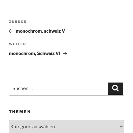
Beitragsnavigation
ZURÜCK
Vorheriger
Beitrag
monochrom, schweiz V
WEITER
Nächster
Beitrag
monochrom, Schweiz VI
Suchen
Suche
nach:
THEMEN
Themen