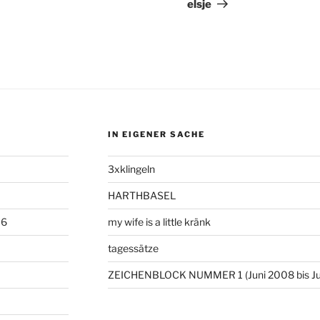
Beitrag
elsje
IN EIGENER SACHE
3xklingeln
HARTHBASEL
06
my wife is a little kränk
tagessätze
ZEICHENBLOCK NUMMER 1 (Juni 2008 bis Ju