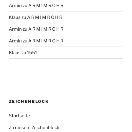
Armin
zu
A R M I M R O H R
Klaus
zu
A R M I M R O H R
Armin
zu
A R M I M R O H R
Armin
zu
A R M I M R O H R
Klaus
zu
1551
ZEICHENBLOCK
Startseite
Zu diesem Zeichenblock