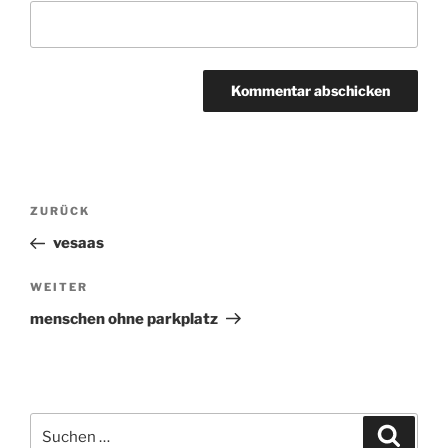
Beitragsnavigation
ZURÜCK
Vorheriger
Beitrag
vesaas
WEITER
Nächster
Beitrag
menschen ohne parkplatz
Suchen
Suche