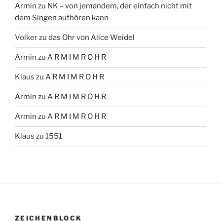
Armin
zu
NK – von jemandem, der einfach nicht mit
dem Singen aufhören kann
Volker
zu
das Ohr von Alice Weidel
Armin
zu
A R M I M R O H R
Klaus
zu
A R M I M R O H R
Armin
zu
A R M I M R O H R
Armin
zu
A R M I M R O H R
Klaus
zu
1551
ZEICHENBLOCK