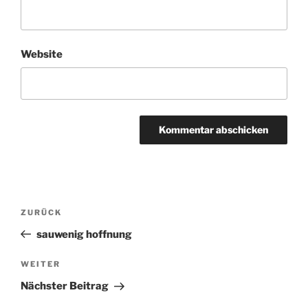
Website
Beitragsnavigation
ZURÜCK
Vorheriger
Beitrag
sauwenig hoffnung
WEITER
Nächster
Beitrag
Nächster Beitrag