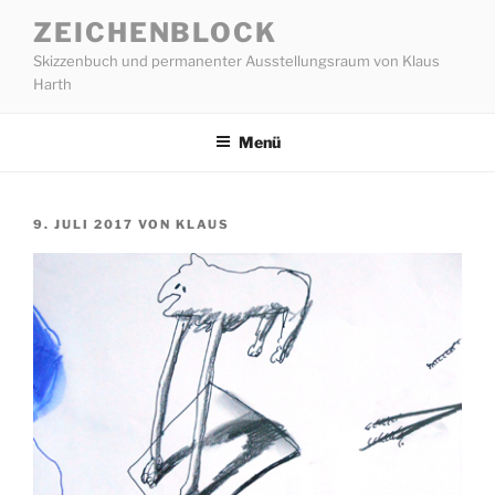
Zum
ZEICHENBLOCK
Inhalt
Skizzenbuch und permanenter Ausstellungsraum von Klaus
springen
Harth
Menü
VERÖFFENTLICHT
9. JULI 2017
VON
KLAUS
AM