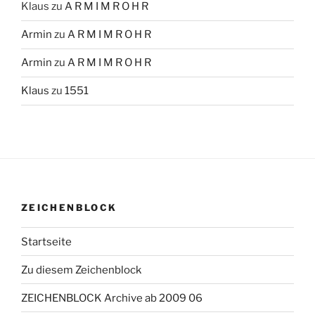
Klaus
zu
A R M I M R O H R
Armin
zu
A R M I M R O H R
Armin
zu
A R M I M R O H R
Klaus
zu
1551
ZEICHENBLOCK
Startseite
Zu diesem Zeichenblock
ZEICHENBLOCK Archive ab 2009 06