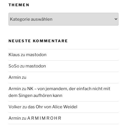
THEMEN
Themen
NEUESTE KOMMENTARE
Klaus
zu
mastodon
SoSo
zu
mastodon
Armin
zu
Armin
zu
NK – von jemandem, der einfach nicht mit
dem Singen aufhören kann
Volker
zu
das Ohr von Alice Weidel
Armin
zu
A R M I M R O H R