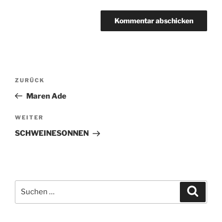
Beitragsnavigation
ZURÜCK
Vorheriger
Beitrag
Maren Ade
WEITER
Nächster
Beitrag
SCHWEINESONNEN
Suchen
Suche
nach: