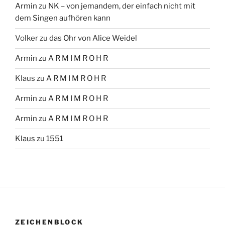
Armin
zu
NK – von jemandem, der einfach nicht mit
dem Singen aufhören kann
Volker
zu
das Ohr von Alice Weidel
Armin
zu
A R M I M R O H R
Klaus
zu
A R M I M R O H R
Armin
zu
A R M I M R O H R
Armin
zu
A R M I M R O H R
Klaus
zu
1551
ZEICHENBLOCK