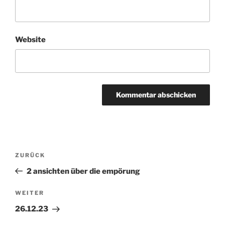
Website
Beitragsnavigation
ZURÜCK
Vorheriger
Beitrag
2 ansichten über die empörung
WEITER
Nächster
Beitrag
26.12.23