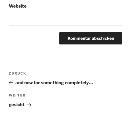
Website
Beitragsnavigation
ZURÜCK
Vorheriger
Beitrag
and now for something completely…
WEITER
Nächster
Beitrag
gesicht