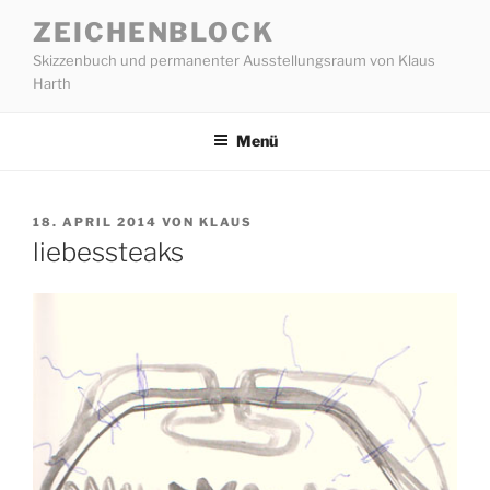
Zum
ZEICHENBLOCK
Inhalt
Skizzenbuch und permanenter Ausstellungsraum von Klaus
springen
Harth
Menü
VERÖFFENTLICHT
18. APRIL 2014
VON
KLAUS
AM
liebessteaks