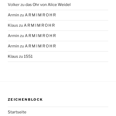
Volker
zu
das Ohr von Alice Weidel
Armin
zu
A R M I M R O H R
Klaus
zu
A R M I M R O H R
Armin
zu
A R M I M R O H R
Armin
zu
A R M I M R O H R
Klaus
zu
1551
ZEICHENBLOCK
Startseite