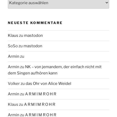
Themen
NEUESTE KOMMENTARE
Klaus
zu
mastodon
SoSo
zu
mastodon
Armin
zu
Armin
zu
NK – von jemandem, der einfach nicht mit
dem Singen aufhören kann
Volker
zu
das Ohr von Alice Weidel
Armin
zu
A R M I M R O H R
Klaus
zu
A R M I M R O H R
Armin
zu
A R M I M R O H R