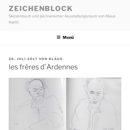
Zum
ZEICHENBLOCK
Inhalt
Skizzenbuch und permanenter Ausstellungsraum von Klaus
springen
Harth
Menü
VERÖFFENTLICHT
26. JULI 2017
VON
KLAUS
AM
les frères d`Ardennes