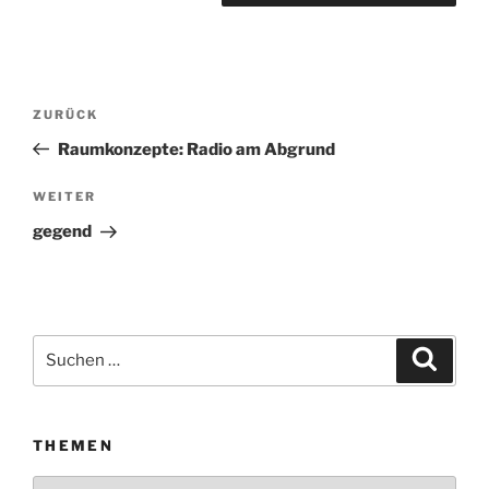
Beitragsnavigation
ZURÜCK
Vorheriger
Beitrag
Raumkonzepte: Radio am Abgrund
WEITER
Nächster
Beitrag
gegend
Suchen
Suche
nach:
THEMEN