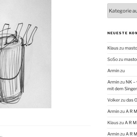
Themen
NEUESTE KO
Klaus
zu
mast
SoSo
zu
masto
Armin
zu
Armin
zu
NK – 
mit dem Singe
Volker
zu
das O
Armin
zu
A R M
Klaus
zu
A R M
Armin
zu
A R M