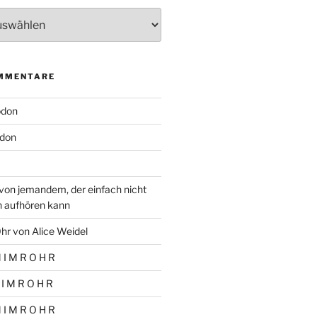
MMENTARE
odon
don
von jemandem, der einfach nicht
n aufhören kann
hr von Alice Weidel
 I M R O H R
 I M R O H R
 I M R O H R