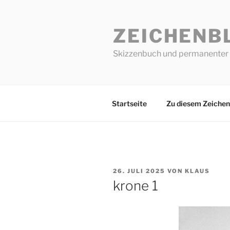
Zum
Inhalt
ZEICHENB
springen
Skizzenbuch und permanenter 
Startseite
Zu diesem Zeichen
VERÖFFENTLICHT
26. JULI 2025
VON
KLAUS
AM
krone 1