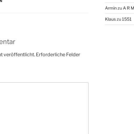
EN
Armin
zu
A R M
Klaus
zu
1551
entar
 veröffentlicht.
Erforderliche Felder