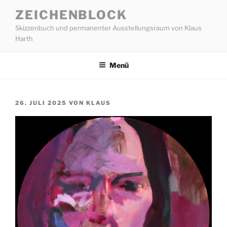
Zum
ZEICHENBLOCK
Inhalt
Skizzenbuch und permanenter Ausstellungsraum von Klaus
springen
Harth
Menü
VERÖFFENTLICHT
26. JULI 2025
VON
KLAUS
AM